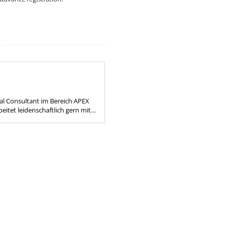
pal Consultant im Bereich APEX
eitet leidenschaftlich gern mit
und APEX.