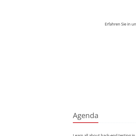
Erfahren Sie in 
Agenda
Learn all about back-end testing in