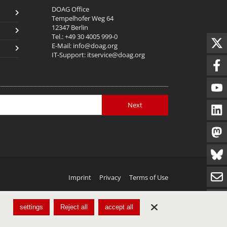
DOAG Office
Tempelhofer Weg 64
12347 Berlin
Tel.: +49 30 4005 999-0
E-Mail:
info@doag.org
IT-Support:
itservice@doag.org
Next
Imprint
Privacy
Terms of Use
settings
Reject all
accept all