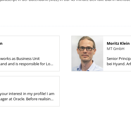
jn
Moritz Klein
MT GmbH
n works as Business Unit
Senior Princi
nd and is responsible for Low-
bei Hyand. Arb
 with the product selection up
SQL, PL/SQL 
ion work with a...
your interest in my profile! I am
ger at Oracle. Before realising
mine I spent 8 eventful years
y...