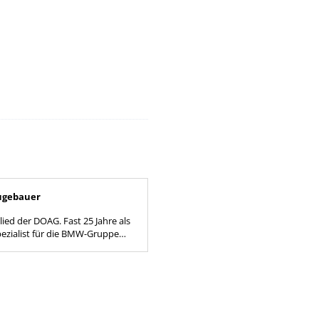
ugebauer
 DOAG. Fast 25 Jahre als
ezialist für die BMW-Gruppe
g dort zuletzt im Unternehmen