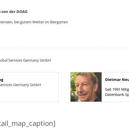
s von der DOAG
ensein, bei gutem Wetter im Biergarten
 Global Services Germany GmbH
ng
Dietmar Ne
 Services Germany GmbH
Seit 1991 Mitglied der
Datenbank-Sp
tätig und tru
die...
ail_map_caption]