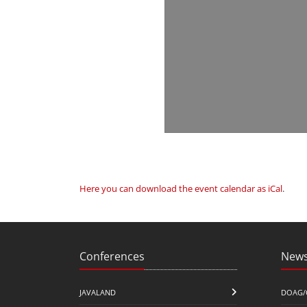
Here you can download the event calendar as iCal
.
Conferences
News
JAVALAND
DOAG/