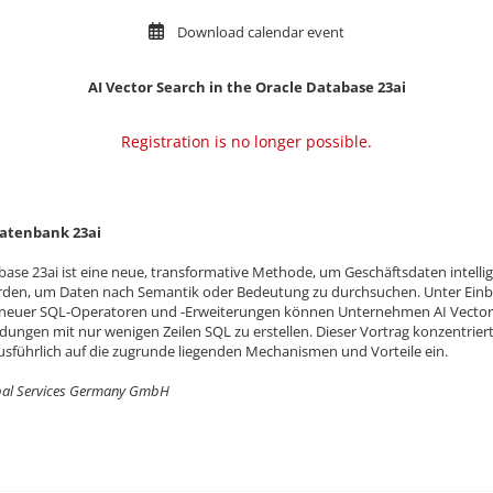
Download calendar event
AI Vector Search in the Oracle Database 23ai
Registration is no longer possible.
Datenbank 23ai
abase 23ai ist eine neue, transformative Methode, um Geschäftsdaten intelli
rden, um Daten nach Semantik oder Bedeutung zu durchsuchen. Unter Ein
 neuer SQL-Operatoren und -Erweiterungen können Unternehmen AI Vector S
gen mit nur wenigen Zeilen SQL zu erstellen. Dieser Vortrag konzentriert 
usführlich auf die zugrunde liegenden Mechanismen und Vorteile ein.
lobal Services Germany GmbH