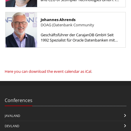
am responsible for the further development
of the SaaS platform, take...
Johannes Ahrends
DOAG (Datenbank Community
Geschäftsführer der CarajanDB GmbH Seit
1992 Spezialist für Oracle Datenbanken mit
den Gebieten Performance Optimierung,
Hochverfügbarkeit, Destaster...
Here you can download the event calendar as iCal
.
Conferences
JAVALAND
DEVLAND