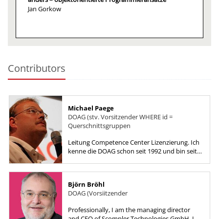
Jan Gorkow
Contributors
Michael Paege
DOAG (stv. Vorsitzender WHERE id =
Querschnittsgruppen
Leitung Competence Center Lizenzierung. Ich
kenne die DOAG schon seit 1992 und bin seit
1995 in Regionalgruppen und auf der
Anwenderkonferenz aktiv. Im...
Björn Bröhl
DOAG (Vorsiitzender
Professionally, I am the managing director
and CEO of Scompler Technologies GmbH. I