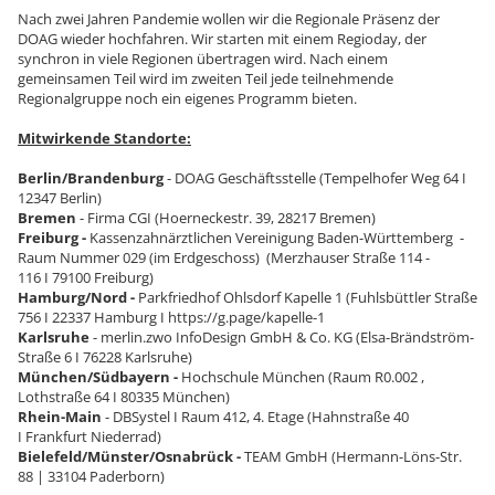
Nach zwei Jahren Pandemie wollen wir die Regionale Präsenz der
DOAG wieder hochfahren. Wir starten mit einem Regioday, der
synchron in viele Regionen übertragen wird. Nach einem
gemeinsamen Teil wird im zweiten Teil jede teilnehmende
Regionalgruppe noch ein eigenes Programm bieten.
Mitwirkende Standorte:
Berlin/Brandenburg
- DOAG Geschäftsstelle (Tempelhofer Weg 64 I
12347 Berlin)
Bremen
- Firma CGI (Hoerneckestr. 39, 28217 Bremen)
Freiburg -
Kassenzahnärztlichen Vereinigung Baden-Württemberg -
Raum Nummer 029 (im Erdgeschoss) (Merzhauser Straße 114 -
116 I 79100 Freiburg)
Hamburg/Nord -
Parkfriedhof Ohlsdorf Kapelle 1 (Fuhlsbüttler Straße
756 I 22337 Hamburg I https://g.page/kapelle-1
Karlsruhe
- merlin.zwo InfoDesign GmbH & Co. KG (Elsa-Brändström-
Straße 6 I 76228 Karlsruhe)
München/Südbayern -
Hochschule München (Raum R0.002 ,
Lothstraße 64 I 80335 München)
Rhein-Main
- DBSystel I Raum 412, 4. Etage (Hahnstraße 40
I Frankfurt Niederrad)
Bielefeld/Münster/Osnabrück -
TEAM GmbH (Hermann-Löns-Str.
88 | 33104 Paderborn)