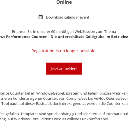
Online
Download calendar event
Erfahren Sie in unserer 60-minütigen WebSession zum Thema
ws Performance Counter – Die unterschätzte Goldgrube im Betriebs
Registration is no longer possible.
Jetzt anmelden!
rmance Counter tief im Windows-Betriebssystem und liefern präzise Metrike
strieren hunderte eigener Counter, von Compile/sec bis AdHoc Queries/sec –
ool baut auf dieser Basis auf, doch direkt genutzt werden die Counter ka
eit gefallen, Templates sind sprachabhängig und scheitern auf internationa
gang. Auf Windows Core Editions wird es vollends unkomfortabel.