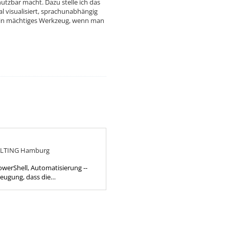
tzbar macht. Dazu stelle ich das
 visualisiert, sprachunabhängig
t ein mächtiges Werkzeug, wenn man
LTING Hamburg
owerShell, Automatisierung --
eugung, dass die
e fast immer die bessere
enn du das ähnlich siehst,...