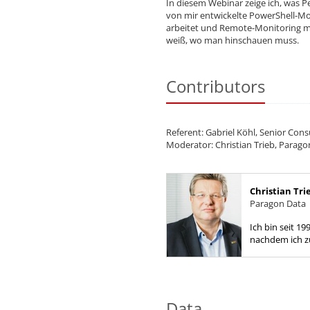
In diesem Webinar zeige ich, was 
von mir entwickelte PowerShell-Mo
arbeitet und Remote-Monitoring meh
weiß, wo man hinschauen muss.
Contributors
Referent: Gabriel Köhl, Senior C
Moderator: Christian Trieb, Para
Christian Tri
Paragon Data
Ich bin seit 19
nachdem ich z
besucht hatte
den Erfahrung
Data