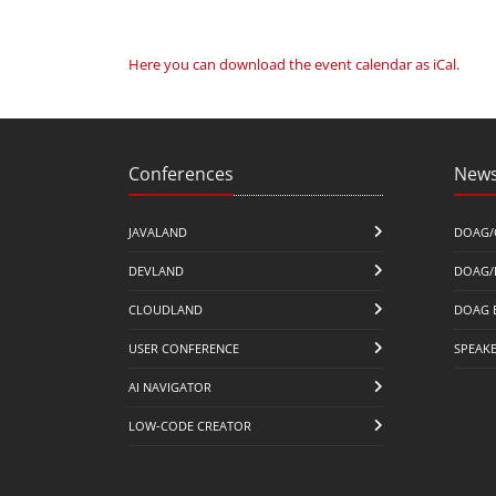
Here you can download the event calendar as iCal
.
Conferences
News
JAVALAND
DOAG/
DEVLAND
DOAG/
CLOUDLAND
DOAG 
USER CONFERENCE
SPEAK
AI NAVIGATOR
LOW-CODE CREATOR