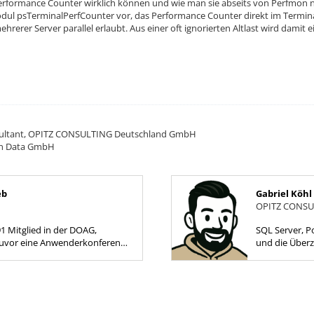
Performance Counter wirklich können und wie man sie abseits von Perfmon nu
dul psTerminalPerfCounter vor, das Performance Counter direkt im Terminal
rerer Server parallel erlaubt. Aus einer oft ignorierten Altlast wird dami
onsultant, OPITZ CONSULTING Deutschland GmbH
gon Data GmbH
eb
Gabriel Köhl
OPITZ CONSU
91 Mitglied in der DOAG,
SQL Server, P
uvor eine Anwenderkonferenz
und die Überz
 und von den Möglichkeiten für
Kommandozeil
saustausch und dem...
Antwort ist. W