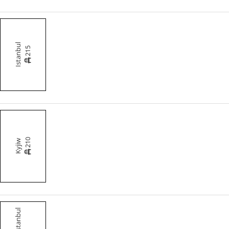
Istanbul
215
210
Kyjiw