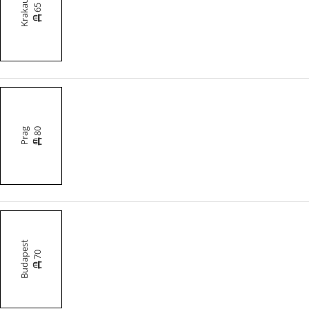
Krakau
65
80
Prag
Budapest
70