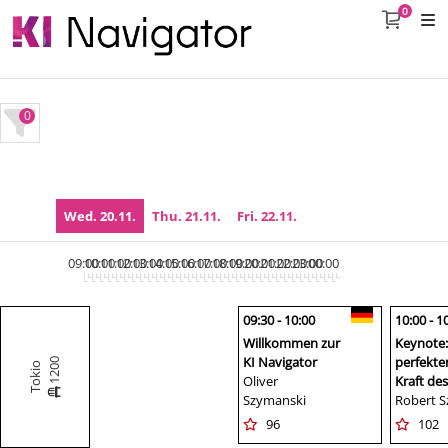
0
0
Wed. 20.11.
Thu. 21.11.
Fri. 22.11.
09:00
10:00
11:00
12:00
13:00
14:00
15:00
16:00
17:00
18:00
19:00
20:00
21:00
22:00
23:00
00:00
09:30 - 10:00
10:00 - 1
Willkommen zur
Keynote: 
KI Navigator
perfekte
1200
Tokio
Oliver
Kraft de
Szymanski
Robert Sz
96
102