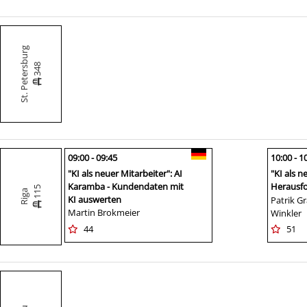
St. Petersburg
348
09:00 - 09:45
10:00 - 1
"KI als neuer Mitarbeiter": AI
"KI als n
Karamba - Kundendaten mit
Herausfo
115
Riga
KI auswerten
Generier
Patrik Gr
Martin Brokmeier
Statemen
Winkler
LLMs
44
51