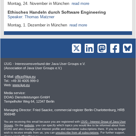
Montag, 24. November in München
read more
Ethisches Handeln durch Software Engineering
Speaker: Thomas Matzner
Montag, 1. Dezember in München
read more
IJUG - Interessensverbund der Java User Groups e.V.
(Association of Java User Groups e.V.)
E-Mail:
office@ijug.eu
Tel.: +49 30 4005 999-0
Web:
www.ijug.eu
Media service:
DOAG Dienstleistungen GmbH
Tempelhofer Weg 64, 12347 Berlin
Managing Director: Fried Saacke, commercial register Berlin-Charlottenburg, HRB
95694B
You are receiving this email because you are registered with
IJUG - Interest Group of Java User
Groups
. On the
website
, you can specify which topics you would like to be informed about from
DOAG and also manage your interest profile and newsletter subscriptions there. If you no longer
wish to receive emails from us, you can
unsubscribe from all subscriptions
. For further support,