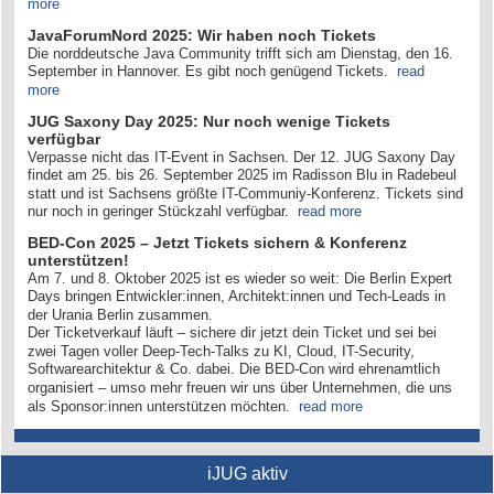
more
JavaForumNord 2025: Wir haben noch Tickets
Die norddeutsche Java Community trifft sich am Dienstag, den 16.
September in Hannover. Es gibt noch genügend Tickets.
read
more
JUG Saxony Day 2025: Nur noch wenige Tickets
verfügbar
Verpasse nicht das IT-Event in Sachsen. Der 12. JUG Saxony Day
findet am 25. bis 26. September 2025 im Radisson Blu in Radebeul
statt und ist Sachsens größte IT-Communiy-Konferenz. Tickets sind
nur noch in geringer Stückzahl verfügbar.
read more
BED-Con 2025 – Jetzt Tickets sichern & Konferenz
unterstützen!
Am 7. und 8. Oktober 2025 ist es wieder so weit: Die Berlin Expert
Days bringen Entwickler:innen, Architekt:innen und Tech-Leads in
der Urania Berlin zusammen.
Der Ticketverkauf läuft – sichere dir jetzt dein Ticket und sei bei
zwei Tagen voller Deep-Tech-Talks zu KI, Cloud, IT-Security,
Softwarearchitektur & Co. dabei. Die BED-Con wird ehrenamtlich
organisiert – umso mehr freuen wir uns über Unternehmen, die uns
als Sponsor:innen unterstützen möchten.
read more
iJUG aktiv