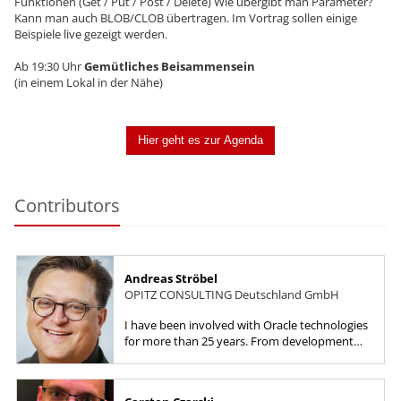
Funktionen (Get / Put / Post / Delete) Wie übergibt man Parameter?
Kann man auch BLOB/CLOB übertragen. Im Vortrag sollen einige
Beispiele live gezeigt werden.
Ab 19:30 Uhr
Gemütliches Beisammensein
(in einem Lokal in der Nähe)
Hier geht es zur Agenda
Contributors
Andreas Ströbel
OPITZ CONSULTING Deutschland GmbH
I have been involved with Oracle technologies
for more than 25 years. From development
with Forms and PL/SQL to the database and
Engineered Systems and...