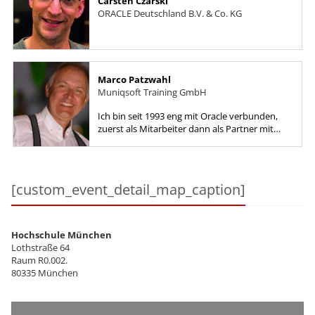
Carsten Czarski
ORACLE Deutschland B.V. & Co. KG
Marco Patzwahl
Muniqsoft Training GmbH
Ich bin seit 1993 eng mit Oracle verbunden,
zuerst als Mitarbeiter dann als Partner mit
den Schwerpunkten SQL, PL/SQL, DBA, APEX,
Tuning, Monitoring, TOAD...
[custom_event_detail_map_caption]
Hochschule München
Lothstraße 64
Raum R0.002.
80335 München