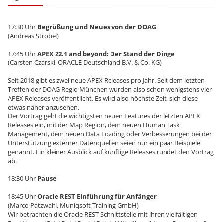
17:30 Uhr
Begrüßung und Neues von der DOAG
(Andreas Ströbel)
17:45 Uhr
APEX 22.1 and beyond: Der Stand der Dinge
(Carsten Czarski, ORACLE Deutschland B.V. & Co. KG)
Seit 2018 gibt es zwei neue APEX Releases pro Jahr. Seit dem letzten
Treffen der DOAG Regio München wurden also schon wenigstens vier
APEX Releases veröffentlicht. Es wird also höchste Zeit, sich diese
etwas näher anzusehen.
Der Vortrag geht die wichtigsten neuen Features der letzten APEX
Releases ein, mit der Map Region, dem neuen Human Task
Management, dem neuen Data Loading oder Verbesserungen bei der
Unterstützung externer Datenquellen seien nur ein paar Beispiele
genannt. Ein kleiner Ausblick auf künftige Releases rundet den Vortrag
ab.
18:30 Uhr
Pause
18:45 Uhr
Oracle REST Einführung für Anfänger
(Marco Patzwahl, Muniqsoft Training GmbH)
Wir betrachten die Oracle REST Schnittstelle mit ihren vielfältigen