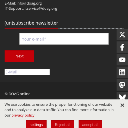
E-Mail:
info@doag.org
IT-Support:
itservice@doag.org
(un)subscribe newsletter
Next
© DOAG online
Imprint
Privacy
Terms of Use
We use cookies to ensure the proper functioning of our website
and to analyze our data traffic. You can find more information in
our
privacy policy
settings
Reject all
accept all