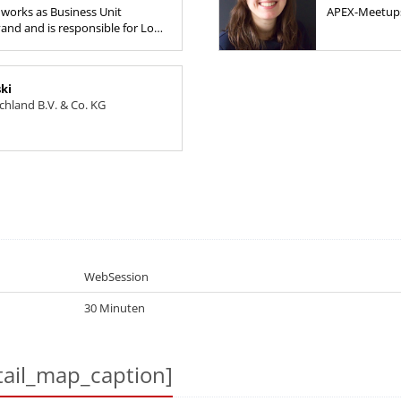
n works as Business Unit
APEX-Meetups 
nd and is responsible for Low-
DOAG Regios
 with the product selection up
ion work with a...
ki
hland B.V. & Co. KG
WebSession
30 Minuten
ail_map_caption]