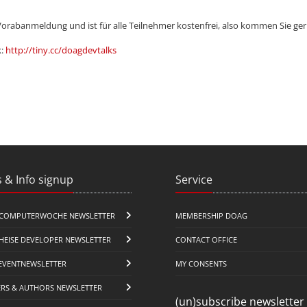
Vorabanmeldung und ist für alle Teilnehmer kostenfrei, also kommen Sie ge
k:
http://tiny.cc/doagdevtalks
 & Info signup
Service
COMPUTERWOCHE NEWSLETTER
MEMBERSHIP DOAG
HEISE DEVELOPER NEWSLETTER
CONTACT OFFICE
EVENTNEWSLETTER
MY CONSENTS
ERS & AUTHORS NEWSLETTER
(un)subscribe newsletter