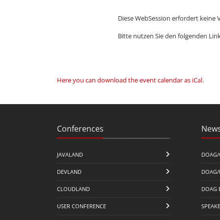
Diese WebSession erfordert keine 
Bitte nutzen Sie den folgenden Lin
Here you can download the event calendar as iCal
.
Conferences
News
JAVALAND
DOAG/
DEVLAND
DOAG/
CLOUDLAND
DOAG 
USER CONFERENCE
SPEAK