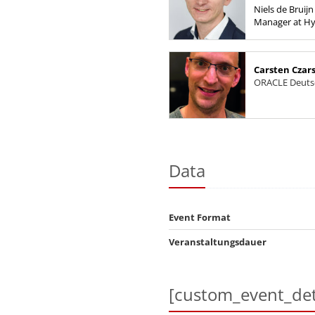
Niels de Bruij
Manager at Hya
Code, starting
to implementat
Carsten Czars
ORACLE Deutsc
Data
Event Format
Veranstaltungsdauer
[custom_event_det