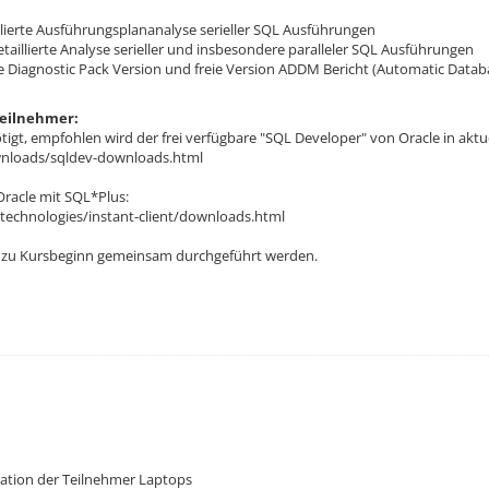
llierte Ausführungsplananalyse serieller SQL Ausführungen
taillierte Analyse serieller und insbesondere paralleler SQL Ausführungen
le Diagnostic Pack Version und freie Version ADDM Bericht (Automatic Datab
Teilnehmer:
gt, empfohlen wird der frei verfügbare "SQL Developer" von Oracle in aktue
wnloads/sqldev-downloads.html
 Oracle mit SQL*Plus:
technologies/instant-client/downloads.html
ch zu Kursbeginn gemeinsam durchgeführt werden.
ration der Teilnehmer Laptops