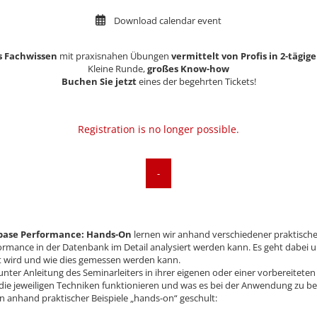
Download calendar event
s Fachwissen
mit praxisnahen Übungen
vermittelt von Profis in 2-tägi
Kleine Runde,
großes Know-how
Buchen Sie
jetzt
eines der begehrten Tickets!
Registration is no longer possible.
-
base Performance: Hands-On
lernen wir anhand verschiedener praktischer
rmance in der Datenbank im Detail analysiert werden kann. Es geht dabei u
ht wird und wie dies gemessen werden kann.
e unter Anleitung des Seminarleiters in ihrer eigenen oder einer vorberei
die jeweiligen Techniken funktionieren und was es bei der Anwendung zu bea
anhand praktischer Beispiele „hands-on“ geschult: