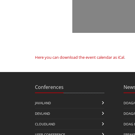
Here you can download the event calendar as iCal
.
Conferences
News
JAVALAND
DOAG/
DEVLAND
DOAG/
CLOUDLAND
DOAG 
USER CONFERENCE
SPEAK