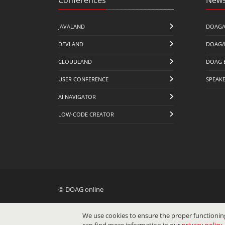
JAVALAND
DOAG/
DEVLAND
DOAG/
CLOUDLAND
DOAG 
USER CONFERENCE
SPEAK
AI NAVIGATOR
LOW-CODE CREATOR
© DOAG online
We use cookies to ensure the proper functioning