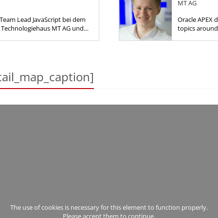
MT AG
 Team Lead JavaScript bei dem
Oracle APEX d
 Technologiehaus MT AG und
topics around
ei der individuellen Entwicklung,
rung und der...
ail_map_caption]
The use of cookies is necessary for this element to function properly.
Please accept them to continue.