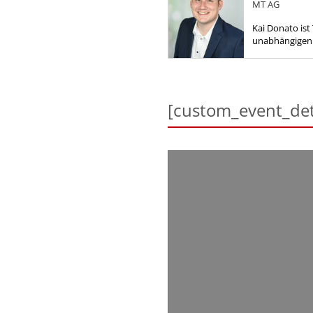
MT AG
Kai Donato ist
unabhängigen
hilft Kunden b
der Modernisie
[custom_event_det