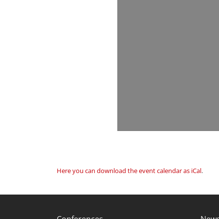
Here you can download the event calendar as iCal
.
Conferences
News