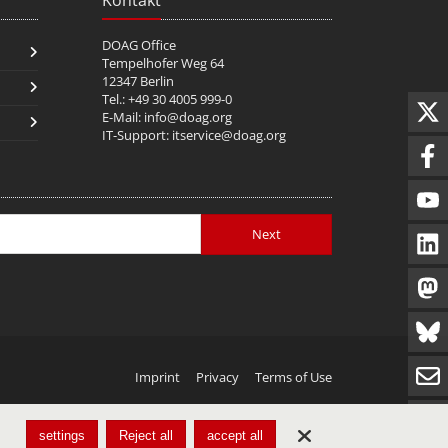
DOAG Office
Tempelhofer Weg 64
12347 Berlin
Tel.: +49 30 4005 999-0
E-Mail:
info@doag.org
IT-Support:
itservice@doag.org
Next
Imprint
Privacy
Terms of Use
settings
Reject all
accept all