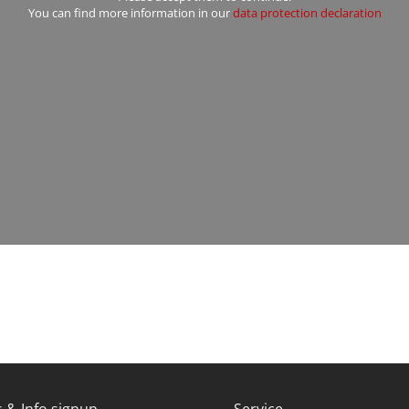
You can find more information in our
data protection declaration
 & Info signup
Service