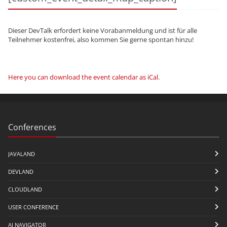
Dieser DevTalk erfordert keine Vorabanmeldung und ist für alle
Teilnehmer kostenfrei, also kommen Sie gerne spontan hinzu!
Here you can download the event calendar as iCal
.
Conferences
JAVALAND
DEVLAND
CLOUDLAND
USER CONFERENCE
AI NAVIGATOR