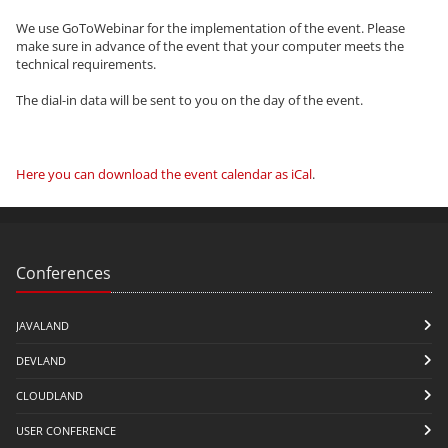
We use GoToWebinar for the implementation of the event. Please
make sure in advance of the event that your computer meets the
technical requirements.
The dial-in data will be sent to you on the day of the event.
Here you can download the event calendar as iCal
.
Conferences
JAVALAND
DEVLAND
CLOUDLAND
USER CONFERENCE