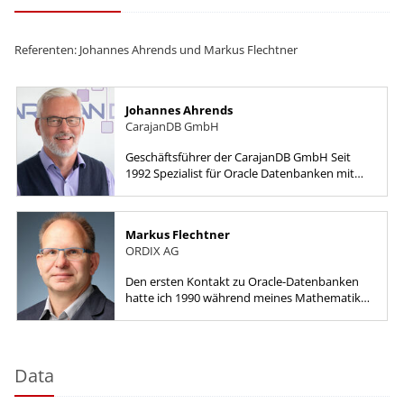
Referenten: Johannes Ahrends und Markus Flechtner
Johannes Ahrends
CarajanDB GmbH
Geschäftsführer der CarajanDB GmbH Seit
1992 Spezialist für Oracle Datenbanken mit
den Gebieten Performance Optimierung,
Hochverfügbarkeit, Destaster...
Markus Flechtner
ORDIX AG
Den ersten Kontakt zu Oracle-Datenbanken
hatte ich 1990 während meines Mathematik-
Studiums. Das hat dann auch meinen
Berufseinstieg als Software-Entwickler...
Data