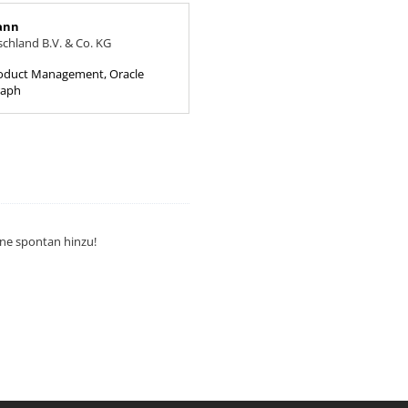
ann
chland B.V. & Co. KG
roduct Management, Oracle
raph
rne spontan hinzu!