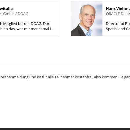
witalla
Hans Viehm
tes GmbH / DOAG
ORACLE Deuts
ich Mitglied bei der DOAG. Dort
Director of P
Anhieb das, was mir manchmal im
Spatial and G
hlt: Kontakt mit
,...
Vorabanmeldung und ist für alle Teilnehmer kostenfrei, also kommen Sie ge