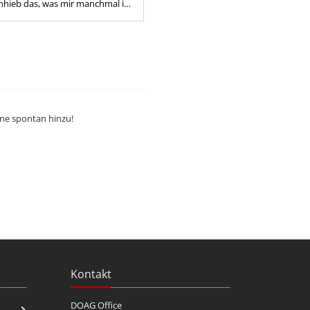
Anhieb das, was mir manchmal im
ehlt: Kontakt mit
n,...
rne spontan hinzu!
Kontakt
DOAG Office