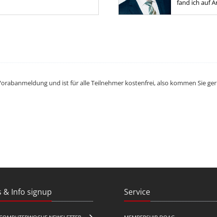
trainer and conference speaker
fand ich auf 
e environment....
Berufsalltag f
Gleichgesinnte
Vorabanmeldung und ist für alle Teilnehmer kostenfrei, also kommen Sie ge
 & Info signup
Service