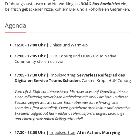
Erfahrungsaustausch und Networking ins
DOAG-Bus-Bordbistro
ein,
bei frisch gebackener Pizza, kühlem Bier und alkoholfreien Getränken.
Agenda
16:30 - 17:00 Uhr
| Einlass und Warm-up
17:00 - 17:05 Uhr
| HUK Coburg und DOAG Cloud Native
Community stellen sich vor
17:05 - 17:30 Uhr
|
Impulsvortrag:
Serverless Reifegrad des
Digitalen Service Teams Schaden
, Carsten Kropf, HUK Coburg
Vom Lift & Shift containerisierter Microservices auf OpenShift hin zu
einer vollständig serverlosen Architektur mit AWS Lambda: In dieser
Session zeigen wir, wie unser Team über vier Jahre hinweg eine
serverless-first Mentalität, Event-getriebene Architektur und operative
Exzellenz aufgebaut hat – inklusive Herausforderungen, Learnings
und einem praxisnahen Reifegradmodell.
17:30 - 18:00 Uhr
|
Impulsvortrag:
AI in Action: Marrying