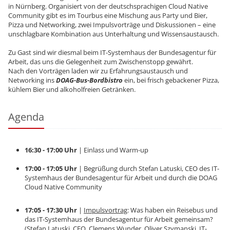
in Nürnberg. Organisiert von der deutschsprachigen Cloud Native
Community gibt es im Tourbus eine Mischung aus Party und Bier,
Pizza und Networking, zwei Impulsvorträge und Diskussionen – eine
unschlagbare Kombination aus Unterhaltung und Wissensaustausch.
Zu Gast sind wir diesmal beim IT-Systemhaus der Bundesagentur für
Arbeit, das uns die Gelegenheit zum Zwischenstopp gewährt.
Nach den Vorträgen laden wir zu Erfahrungsaustausch und
Networking ins
DOAG-Bus-Bordbistro
ein, bei frisch gebackener Pizza,
kühlem Bier und alkoholfreien Getränken.
Agenda
16:30 - 17:00 Uhr
| Einlass und Warm-up
17:00 - 17:05 Uhr
| Begrüßung durch Stefan Latuski, CEO des IT-
Systemhaus der Bundesagentur für Arbeit und durch die DOAG
Cloud Native Community
17:05 - 17:30 Uhr
|
Impulsvortrag
: Was haben ein Reisebus und
das IT-Systemhaus der Bundesagentur für Arbeit gemeinsam?
(Stefan Latuski, CEO, Clemens Wunder, Oliver Szymanski, IT-