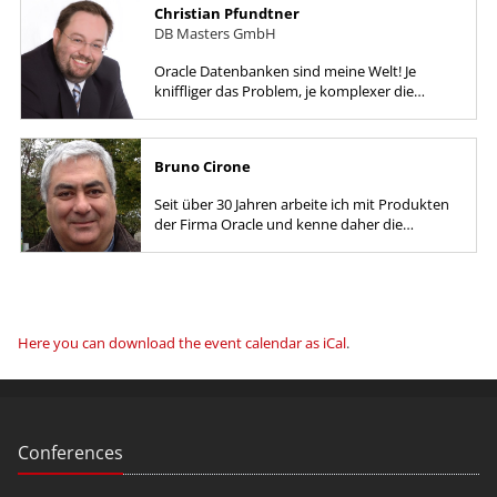
Christian Pfundtner
DB Masters GmbH
Oracle Datenbanken sind meine Welt! Je
kniffliger das Problem, je komplexer die
Aufgabenstellung um so lieber ist es mir.
Bruno Cirone
Seit über 30 Jahren arbeite ich mit Produkten
der Firma Oracle und kenne daher die
Datenbank seit der Version 6. Seit 1989 bin ich
selbständiger EDV-Berater....
Here you can download the event calendar as iCal
.
Conferences