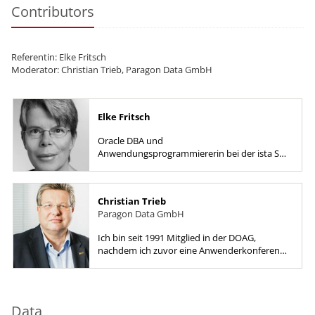
Contributors
Referentin: Elke Fritsch
Moderator: Christian Trieb, Paragon Data GmbH
Elke Fritsch
Oracle DBA und
Anwendungsprogrammiererin bei der ista SE
von 2017 bis 2023. Vorher als Dozentin für
Oracle-Kurse und im Consulting tätig Als...
Christian Trieb
Paragon Data GmbH
Ich bin seit 1991 Mitglied in der DOAG,
nachdem ich zuvor eine Anwenderkonferenz
besucht hatte und von den Möglichkeiten für
den Erfahrungsaustausch und dem...
Data