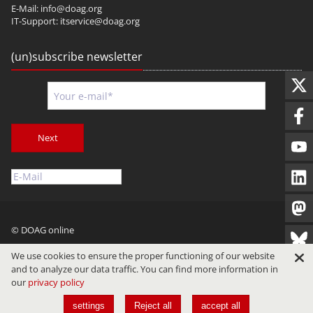
E-Mail:
info@doag.org
IT-Support:
itservice@doag.org
(un)subscribe newsletter
Next
© DOAG online
Imprint
Privacy
Terms of Use
We use cookies to ensure the proper functioning of our website
and to analyze our data traffic. You can find more information in
our
privacy policy
settings
Reject all
accept all