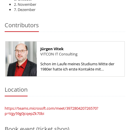
2. November
7. Dezember
Contributors
Jürgen Vitek
VITCON IT Consulting
Schon im Laufe meines Studiums Mitte der
1980er hatte ich erste Kontakte mit
relationalen Datenbanken, besonders mit Rdb
von Digitial Equipment. Diese...
Location
https://teams.microsoft.com/meet/397280420726570?
p=Vgy59g0jcqepZk70bi
Book event (ticket shop)