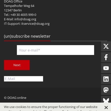
DOAG Office
Tempelhofer Weg 64
12347 Berlin
Tel.: +49 30 4005 999-0
E-Mail:
info@doag.org
IT-Support:
itservice@doag.org
(un)subscribe newsletter
Next
© DOAG online
Imprint
Privacy
Terms of Use
We use cookies to ensure the proper functioning of our website