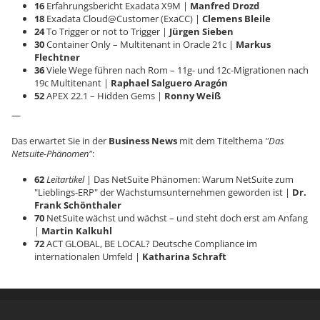
16
Erfahrungsbericht Exadata X9M |
Manfred Drozd
18
Exadata Cloud@Customer (ExaCC) |
Clemens Bleile
24
To Trigger or not to Trigger |
Jürgen Sieben
30
Container Only – Multitenant in Oracle 21c |
Markus
Flechtner
36
Viele Wege führen nach Rom – 11g- und 12c-Migrationen nach
19c Multitenant |
Raphael Salguero Aragón
52
APEX 22.1 – Hidden Gems |
Ronny Weiß
—
Das erwartet Sie in der
Business News
mit dem Titelthema
"Das
Netsuite-Phänomen"
:
62
Leitartikel
| Das NetSuite Phänomen: Warum NetSuite zum
"Lieblings-ERP" der Wachstumsunternehmen geworden ist |
Dr.
Frank Schönthaler
70
NetSuite wächst und wächst – und steht doch erst am Anfang
|
Martin Kalkuhl
72
ACT GLOBAL, BE LOCAL? Deutsche Compliance im
internationalen Umfeld |
Katharina Schraft