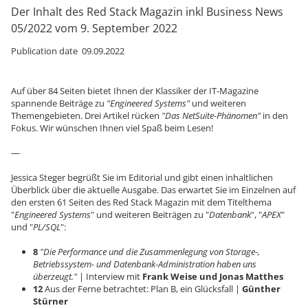
Der Inhalt des Red Stack Magazin inkl Business News
05/2022 vom 9. September 2022
Publication date 09.09.2022
Auf über 84 Seiten bietet Ihnen der Klassiker der IT-Magazine
spannende Beiträge zu
"Engineered Systems"
und weiteren
Themengebieten. Drei Artikel rücken
"Das NetSuite-Phänomen"
in den
Fokus. Wir wünschen Ihnen viel Spaß beim Lesen!
—
Jessica Steger begrüßt Sie im Editorial und gibt einen inhaltlichen
Überblick über die aktuelle Ausgabe. Das erwartet Sie im Einzelnen auf
den ersten 61 Seiten des Red Stack Magazin mit dem Titelthema
"
Engineered Systems
" und weiteren Beiträgen zu "
Datenbank
", "
APEX
"
und "
PL/SQL
":
8
"Die Performance und die Zusammenlegung von Storage-,
Betriebssystem- und Datenbank-Administration haben uns
überzeugt."
| Interview mit
Frank Weise und Jonas Matthes
12
Aus der Ferne betrachtet: Plan B, ein Glücksfall |
Günther
Stürner