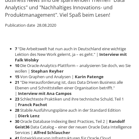
Business News sind die spannenden Themen "Data
Analytics" und "Nachhaltiges Innovations- und
Produktmanagement". Viel Spaß beim Lesen!
Publication date 28.08.2020
7
"Die Arbeitswelt hat nun auch in Deutschland eine wichtige
Lektion des New Work gelernt, ja – es geht." |
Interview mit
Falk Wolsky
10
Die Oracle-Analytics-Plattform – analysieren Sie doch, wo Sie
wollen |
Stephan Reyher
15
Von Graphen und Analysen |
Karin Patenge
21
"Die Herausforderung ist, dass Data Driven Business alle
Ebenen und Schnittstellen einer Organisation betrifft."
|
Interview mit Ana Campos
23
Schlechteste Praktiken und ihre technische Schuld, Teil 1
|
Franck Pachot
28
Stabile Ausführungspläne auch in der Standard Edition
|
Dierk Lenz
30
Oracle Database Indexing Best Practices, Teil 2 |
Randolf
Geist
36
Data Catalog – einer der neuen Oracle Data Intelligence
Services |
Alfred Schlaucher
41
Entwicklung von Infrastrukturen für Oracle Cloud