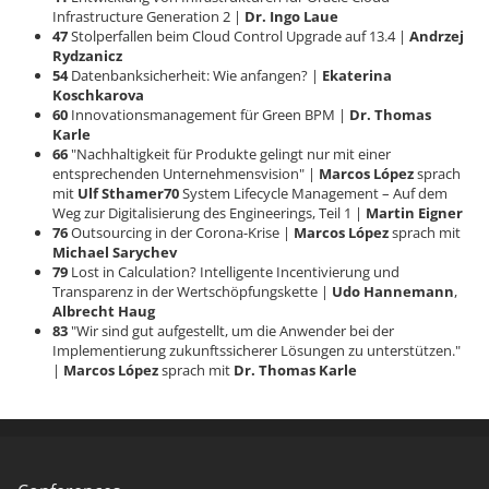
Infrastructure Generation 2 |
Dr. Ingo Laue
47
Stolperfallen beim Cloud Control Upgrade auf 13.4 |
Andrzej
Rydzanicz
54
Datenbanksicherheit: Wie anfangen? |
Ekaterina
Koschkarova
60
Innovationsmanagement für Green BPM |
Dr. Thomas
Karle
66
"Nachhaltigkeit für Produkte gelingt nur mit einer
entsprechenden Unternehmensvision" |
Marcos López
sprach
mit
Ulf Sthamer
70
System Lifecycle Management – Auf dem
Weg zur Digitalisierung des Engineerings, Teil 1 |
Martin Eigner
76
Outsourcing in der Corona-Krise |
Marcos López
sprach mit
Michael Sarychev
79
Lost in Calculation? Intelligente Incentivierung und
Transparenz in der Wertschöpfungskette |
Udo Hannemann
,
Albrecht Haug
83
"Wir sind gut aufgestellt, um die Anwender bei der
Implementierung zukunftssicherer Lösungen zu unterstützen."
|
Marcos López
sprach mit
Dr. Thomas Karle