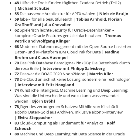
48
Hilfreiche Tools für den täglichen Exadata-Betrieb (Teil 2)
|
Michael Schulze
55
Die passende Architektur für APEX wählen |
Niels de Bruijn
59
fabe – for all a beautiful earth |
Tobias Arnhold, Florian
Graßhoff und Julia Chevalier
62
Spielerisch leichte Security für Oracle-Datenbanken –
komplexe Oracle-Features genial einfach nutzen |
Thomas
Petrik und Wolfgang Klinger
68
Modernes Datenmanagement mit der Open-Source-basierten
Daten- und KI-Plattform IBM Cloud Pak for Data |
Nadine
Brehm und Claus Huempel
70
Das Pink Database Paradigma (PinkDB): Die Datenbank durch
die rosa Brille |
Interview mit Philipp Salvisberg
72
Das war die DOAG 2020 Noon2Noon |
Martin Klier
73
Die Cloud an sich ist keine Lösung, sondern eine Technologie“
|
Interview mit Frits Hoogland
74
Künstliche Intelligenz, Machine Learning und Deep Learning:
Was sind die Unterschiede und wozu kann was verwendet
werden |
Björn Bröhl
78
Jäger des verborgenen Schatzes: Mithilfe von KI schürft
aiconix Daten-Gold aus Archiven. Inklusive aiconix-Interview
|
Elvira Steppacher
83
Cloud-Computing als Fundament für Analytics |
Rolf
Scheuch
88
Machine und Deep Learning mit Data Science in der Oracle