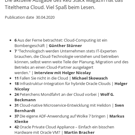
Die aktuelle Ausgabe des Red Stack Magazin hat das
Titelthema Cloud. Viel Spaß beim Lesen.
Publication date 30.04.2020
6
Aus der Ferne betrachtet: Cloud-Computing ist ein
Bombengeschäft |
Günther Stürner
7
"Technologisch werden Unternehmen stets IT-Experten
brauchen, die Cloud-Technologie verstehen und betreiben
können, selbst wenn weite Teile der Planung, Migration und des
Betriebs an einen Cloud-Partner ausgelagert
werden." |
Interview mit Holger Nicolay
11
Fallen Sie nicht in die Cloud |
Michael Skowasch
18
Infrastruktur-Integration für hybride Oracle Clouds |
Holger
Nicolay
24
Peterchens Mondfahrt an der Cloud vorbei |
Wolf G.
Beckmann
31
Cloud-native Microservice-Entwicklung mit Helidon |
Sven
Bernhardt
37
Die eigene ADF-Anwendung auf Wolke 7 bringen |
Markus
Klenke
42
Oracle Private Cloud Appliance – Einfach ein bisschen
Hardware mit Oracle VM? |
Martin Bracher