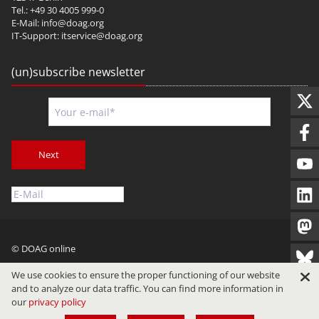
Tel.: +49 30 4005 999-0
E-Mail:
info@doag.org
IT-Support:
itservice@doag.org
(un)subscribe newsletter
Next
© DOAG online
Imprint
Privacy
Terms of Use
We use cookies to ensure the proper functioning of our website
and to analyze our data traffic. You can find more information in
our
privacy policy