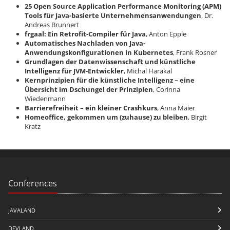
25 Open Source Application Performance Monitoring (APM)
Tools für Java-basierte Unternehmensanwendungen
, Dr.
Andreas Brunnert
frgaal: Ein Retrofit-Compiler für Java
, Anton Epple
Automatisches Nachladen von Java-
Anwendungskonfigurationen in Kubernetes
, Frank Rosner
Grundlagen der Datenwissenschaft und künstliche
Intelligenz für JVM-Entwickler
, Michal Harakal
Kernprinzipien für die künstliche Intelligenz – eine
Übersicht im Dschungel der Prinzipien
, Corinna
Wiedenmann
Barrierefreiheit – ein kleiner Crashkurs
, Anna Maier
Homeoffice, gekommen um (zuhause) zu bleiben
, Birgit
Kratz
Conferences
JAVALAND
DEVLAND