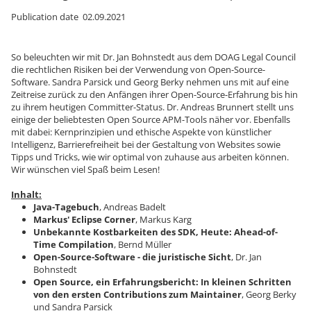
Publication date 02.09.2021
So beleuchten wir mit Dr. Jan Bohnstedt aus dem DOAG Legal Council
die rechtlichen Risiken bei der Verwendung von Open-Source-
Software. Sandra Parsick und Georg Berky nehmen uns mit auf eine
Zeitreise zurück zu den Anfängen ihrer Open-Source-Erfahrung bis hin
zu ihrem heutigen Committer-Status. Dr. Andreas Brunnert stellt uns
einige der beliebtesten Open Source APM-Tools näher vor. Ebenfalls
mit dabei: Kernprinzipien und ethische Aspekte von künstlicher
Intelligenz, Barrierefreiheit bei der Gestaltung von Websites sowie
Tipps und Tricks, wie wir optimal von zuhause aus arbeiten können.
Wir wünschen viel Spaß beim Lesen!
Inhalt:
Java-Tagebuch
, Andreas Badelt
Markus' Eclipse Corner
, Markus Karg
Unbekannte Kostbarkeiten des SDK, Heute: Ahead-of-
Time Compilation
, Bernd Müller
Open-Source-Software - die juristische Sicht
, Dr. Jan
Bohnstedt
Open Source, ein Erfahrungsbericht: In kleinen Schritten
von den ersten Contributions zum Maintainer
, Georg Berky
und Sandra Parsick