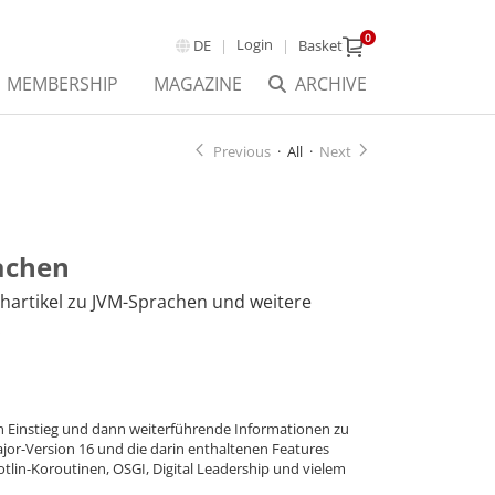
0
Login
DE
Basket
MEMBERSHIP
MAGAZINE
ARCHIVE
Previous
·
All
·
Next
rachen
achartikel zu JVM-Sprachen und weitere
.
en Einstieg und dann weiterführende Informationen zu
ajor-Version 16 und die darin enthaltenen Features
Kotlin-Koroutinen, OSGI, Digital Leadership und vielem