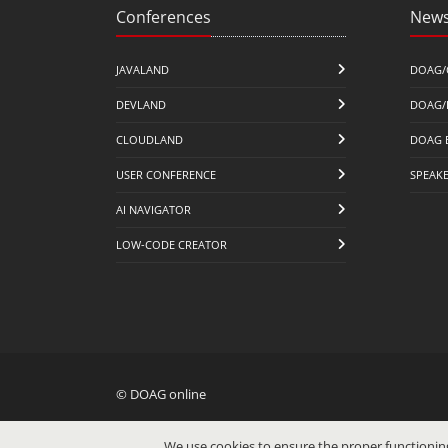
Conferences
News
JAVALAND
DOAG/
DEVLAND
DOAG/
CLOUDLAND
DOAG 
USER CONFERENCE
SPEAK
AI NAVIGATOR
LOW-CODE CREATOR
© DOAG online
We use cookies to ensure the proper functioning