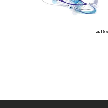
Dow
Do