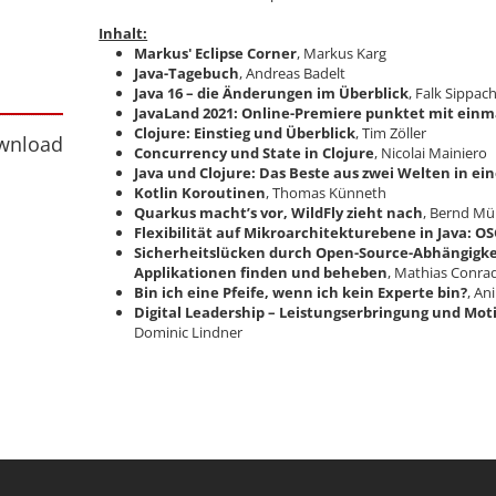
Inhalt:
Markus' Eclipse Corner
, Markus Karg
Java-Tagebuch
, Andreas Badelt
Java 16 – die Änderungen im Überblick
, Falk Sippac
JavaLand 2021: Online-Premiere punktet mit ein
nload
Clojure: Einstieg und Überblick
, Tim Zöller
wnload
Concurrency und State in Clojure
, Nicolai Mainiero
Java und Clojure: Das Beste aus zwei Welten in ei
Kotlin Koroutinen
, Thomas Künneth
Quarkus macht’s vor, WildFly zieht nach
, Bernd Mül
Flexibilität auf Mikroarchitekturebene in Java: 
Sicherheitslücken durch Open-Source-Abhängigkei
Applikationen finden und beheben
, Mathias Conra
Bin ich eine Pfeife, wenn ich kein Experte bin?
, An
Digital Leadership – Leistungserbringung und Moti
Dominic Lindner