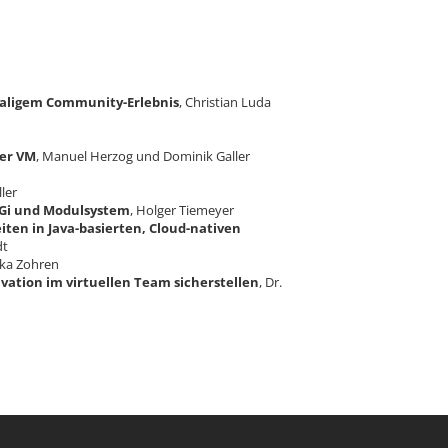
h
maligem Community-Erlebnis
, Christian Luda
ner VM
, Manuel Herzog und Dominik Galler
ler
OSGi und Modulsystem
, Holger Tiemeyer
ten in Java-basierten, Cloud-nativen
dt
ika Zohren
vation im virtuellen Team sicherstellen
, Dr.