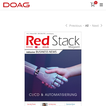
0
Previous
·
All
·
Next