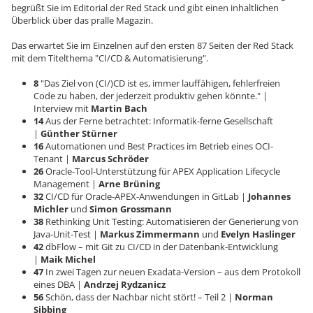
begrüßt Sie im Editorial der Red Stack und gibt einen inhaltlichen
Überblick über das pralle Magazin.
Das erwartet Sie im Einzelnen auf den ersten 87 Seiten der Red Stack
mit dem Titelthema "CI/CD & Automatisierung".
8
"Das Ziel von (CI/)CD ist es, immer lauffähigen, fehlerfreien
Code zu haben, der jederzeit produktiv gehen könnte." |
Interview mit
Martin Bach
14
Aus der Ferne betrachtet: Informatik-ferne Gesellschaft
|
Günther Stürner
16
Automationen und Best Practices im Betrieb eines OCI-
Tenant |
Marcus Schröder
26
Oracle-Tool-Unterstützung für APEX Application Lifecycle
Management |
Arne Brüning
32
CI/CD für Oracle-APEX-Anwendungen in GitLab |
Johannes
Michler
und
Simon Grossmann
38
Rethinking Unit Testing: Automatisieren der Generierung von
Java-Unit-Test |
Markus Zimmermann
und
Evelyn Haslinger
42
dbFlow – mit Git zu CI/CD in der Datenbank-Entwicklung
|
Maik Michel
47
In zwei Tagen zur neuen Exadata-Version – aus dem Protokoll
eines DBA |
Andrzej Rydzanicz
56
Schön, dass der Nachbar nicht stört! – Teil 2 |
Norman
Sibbing