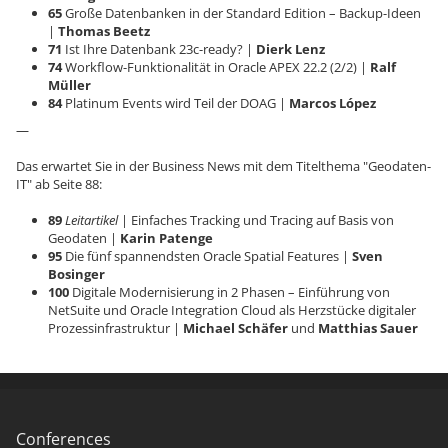
65
Große Datenbanken in der Standard Edition – Backup-Ideen
|
Thomas Beetz
71
Ist Ihre Datenbank 23c-ready? |
Dierk Lenz
74
Workflow-Funktionalität in Oracle APEX 22.2 (2/2) |
Ralf
Müller
84
Platinum Events wird Teil der DOAG |
Marcos López
—
Das erwartet Sie in der Business News mit dem Titelthema "Geodaten-
IT" ab Seite 88:
89
Leitartikel
| Einfaches Tracking und Tracing auf Basis von
Geodaten |
Karin Patenge
95
Die fünf spannendsten Oracle Spatial Features |
Sven
Bosinger
100
Digitale Modernisierung in 2 Phasen – Einführung von
NetSuite und Oracle Integration Cloud als Herzstücke digitaler
Prozessinfrastruktur |
Michael Schäfer
und
Matthias Sauer
Conferences