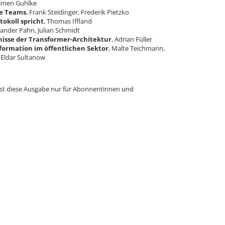
Jelmen Guhlke
me Teams
, Frank Steidinger, Frederik Pietzko
okoll spricht
, Thomas Iffland
xander Pahn, Julian Schmidt
isse der Transformer-Architektur
, Adrian Füller
formation im öffentlichen Sektor
, Malte Teichmann,
 Eldar Sultanow
 ist diese Ausgabe nur für Abonnentinnen und