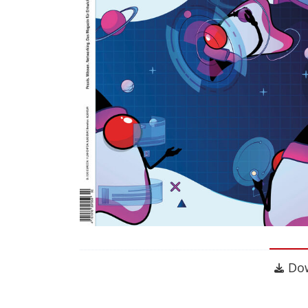
Dow
Do