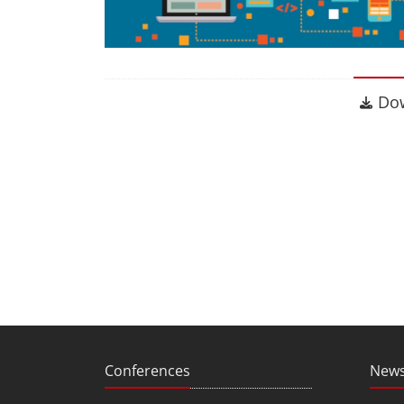
Dow
Do
Conferences
News