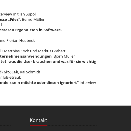
nterview mit Jan Supol
sse „Files“
, Bernd Müller
ach
besseren Ergebnissen in Software-
 und Florian Heubeck
l?
Matthias Koch und Markus Grabert
r Unternehmensanwendungen
, Björn Müller
tet, was die User brauchen und was für sie wichtig
 (Git-)Lab
, Kai Schmidt
nfuß-Straub
ndels sein möchte oder diesen ignoriert“
Interview
Kontakt