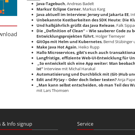
Java-Tagebuch
, Andreas Badelt
Markus‘ Eclipse Corner
, Markus Karg
Java aktuell im Interview: Jersey und Jakarta EE
, I
Unbekannte Kostbarkeiten des SDK Heute: Die Kla
Und halbjährlich grüßt das Java Release
, Falk Sipp
nload
Die „Definition of Clean“ – Wie sauberer Code zu 
wnload
Entwicklungsprojekten führt
, Holger Tiemeyer
GitOps mit Helm und Kubernetes
, Bernd Stübinger
Make Java Hot Again
, Heiko Rupp
Hallo Microservices, gibt’s euch auch transaktiona
Langfristige, effiziente Web-UI-Entwicklung fü
„So entwickelt sich eine App weiter: Man beobach
ist“
Interview mit Michal Harakal
Automatisierung und Durchblick mit (Git-)Hub und
Edit and P(r)ay – Oder doch lieber testen?
Anja Pape
„Man kann selbst entscheiden, ob man Teil des Wa
mit Lars Thomsen
 & Info signup
Service