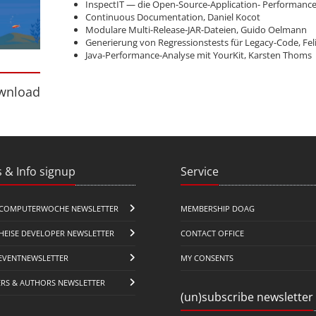
InspectIT — die Open-Source-Application- Performan
Continuous Documentation, Daniel Kocot
Modulare Multi-Release-JAR-Dateien, Guido Oelmann
Generierung von Regressionstests für Legacy-Code, Fe
Java-Performance-Analyse mit YourKit, Karsten Thoms
nload
wnload
 & Info signup
Service
COMPUTERWOCHE NEWSLETTER
MEMBERSHIP DOAG
HEISE DEVELOPER NEWSLETTER
CONTACT OFFICE
EVENTNEWSLETTER
MY CONSENTS
ERS & AUTHORS NEWSLETTER
(un)subscribe newsletter