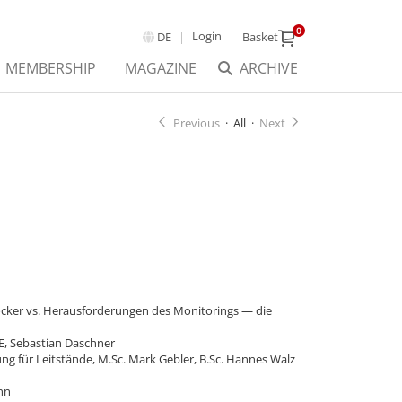
0
Login
DE
Basket
MEMBERSHIP
MAGAZINE
ARCHIVE
Previous
·
All
·
Next
ocker vs. Herausforderungen des Monitorings — die
EE, Sebastian Daschner
g für Leitstände, M.Sc. Mark Gebler, B.Sc. Hannes Walz
ann