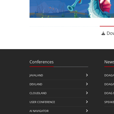
Dow
Do
Conferences
News
JAVALAND
DOAG/
DEVLAND
DOAG/
CLOUDLAND
DOAG 
USER CONFERENCE
SPEAK
AI NAVIGATOR