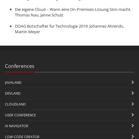
Die eigene Cloud – Wann eine On-Premises-Lösung Sinn macht,
Thomas Nau, Janne Schulz
DOAG Botschafter für Technologie 2019: Johannes Ahrends,
Martin Meyer
Conferences
JAVALAND
DEVLAND
CLOUDLAND
USER CONFERENCE
AI NAVIGATOR
LOW-CODE CREATOR