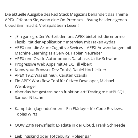
Die aktuelle Ausgabe des Red Stack Magazins behandelt das Thema
APEX. Erfahren Sie, wann eine On-Premises-Lösung bei der eigenen
Cloud Sinn macht. Viel Spaß beim Lesen!
„Ein ganz großer Vorteil, den uns APEX bietet, ist die enorme
Flexibilität der Applikation.“ Interview mit Hakan Aydas
APEX und die Azure Cognitive Sevices - APEX-Anwendungen mit
Machine Learning as a Service, Fabian Neureiter
APEX und Oracle Autonomous Database, Ulrike Schwinn
Progressive Web Apps mit APEX, Till Albert
Know your Browser Dev Tools!, Daniel Hochleitner
APEX 19.2: Was ist neu?, Carsten Czarski
Ein APEX Workflow-Tool für Citizen Developer, Michael
Weinberger
Aber das hat gestern noch funktioniert! Testing mit utPLSQL,
Samuel Nitsche
Kampf den Jugendsünden – Ein Plädoyer für Code-Reviews,
Tobias Wirtz
OOW 2019 Newsflash: Exadata in der Cloud, Frank Schneede
Lieblingskind oder Totgeburt?, Holger Bär