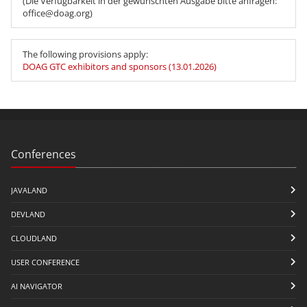
(Die Verfügbarkeit in der gewünschten Ausgabe bitte anfragen:
office@doag.org)
The following provisions apply:
DOAG GTC exhibitors and sponsors (13.01.2026)
Conferences
JAVALAND
DEVLAND
CLOUDLAND
USER CONFERENCE
AI NAVIGATOR