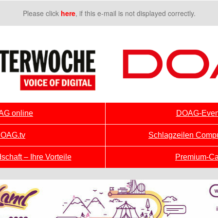
Please click
here
, if this e-mail is not displayed correctly.
G online
DOAG-Even
OAG.tv
Schlagzeilen Comp
chaft – Ihre Vorteile
Premium-Ca