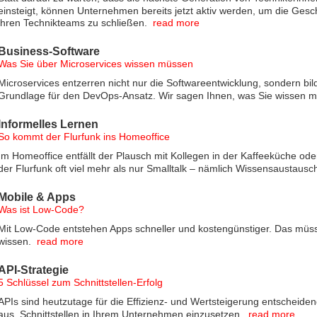
einsteigt, können Unternehmen bereits jetzt aktiv werden, um die Gesch
ihren Technikteams zu schließen.
read more
Business-Software
Was Sie über Microservices wissen müssen
Microservices entzerren nicht nur die Softwareentwicklung, sondern bil
Grundlage für den DevOps-Ansatz. Wir sagen Ihnen, was Sie wissen 
Informelles Lernen
So kommt der Flurfunk ins Homeoffice
Im Homeoffice entfällt der Plausch mit Kollegen in der Kaffeeküche oder
der Flurfunk oft viel mehr als nur Smalltalk – nämlich Wissensaustausc
Mobile & Apps
Was ist Low-Code?
Mit Low-Code entstehen Apps schneller und kostengünstiger. Das mü
wissen.
read more
API-Strategie
5 Schlüssel zum Schnittstellen-Erfolg
APIs sind heutzutage für die Effizienz- und Wertsteigerung entscheidend
aus, Schnittstellen in Ihrem Unternehmen einzusetzen.
read more