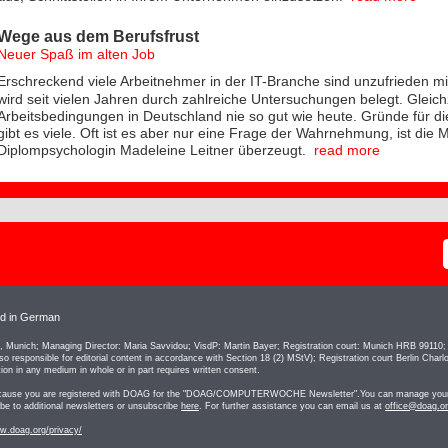
Wege aus dem Berufsfrust
Neuer Spaß im alten Job
Erschreckend viele Arbeitnehmer in der IT-Branche sind unzufrieden mi
wird seit vielen Jahren durch zahlreiche Untersuchungen belegt. Gleich
Arbeitsbedingungen in Deutschland nie so gut wie heute. Gründe für d
gibt es viele. Oft ist es aber nur eine Frage der Wahrnehmung, ist die
Diplompsychologin Madeleine Leitner überzeugt.
read more
hed in German
Munich; Managing Director: Maria Savvidou; VisdP: Martin Bayer; Registration court: Munich HRB 99110
o responsible for editorial content in accordance with Section 18 (2) MStV); Registration court Berlin Charl
tion in any medium in whole or in part requires written consent.
 because you are registered with DOAG for the "DOAG/COMPUTERWOCHE Newsletter".You can manage your n
be to additional newsletters or unsubscribe
here
. For further assistance you can email us at
office@doag.o
w.doag.org/privacy/