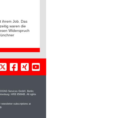
t ihrem Job. Das
zeitig waren die
iesen Widerspruch
 Münchner
; DOAG Services GmbH, Berlin;
ottenburg: HRB 95694B. All rights
ewsletter subscriptions at
rg
.