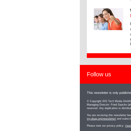
Follow us
This newsletter is only publis
© Copyright IDG Tech Media GmbH, 
Managing Director: Fried Saacke (als
reserved. Any duplication or distribu
You are receiving this newsletter
my.doag.org/newsletter/
and subscri
Please note our privacy policy:
//ww