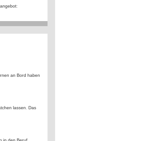
sangebot:
Lernen an Bord haben
patchen lassen. Das
n in den Beruf