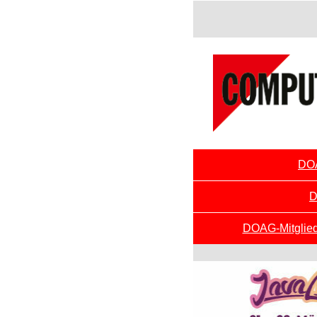
DOA
D
DOAG-Mitglieds