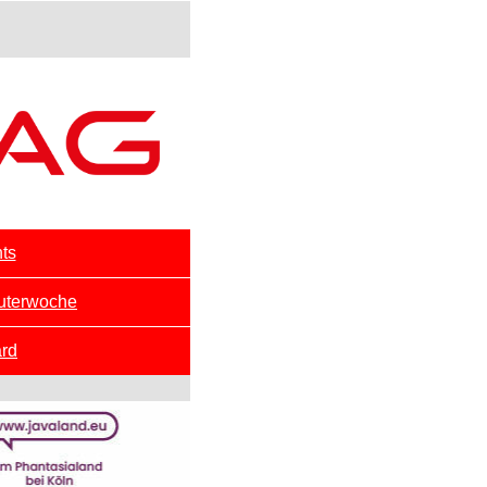
ts
uterwoche
rd