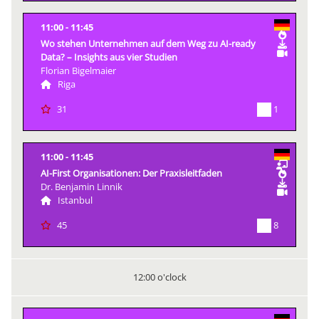
11:00
11:45
Wo stehen Unternehmen auf dem Weg zu AI-ready
Data? – Insights aus vier Studien
Florian Bigelmaier
Riga
1
31
11:00
11:45
AI-First Organisationen: Der Praxisleitfaden
Dr. Benjamin Linnik
Istanbul
8
45
12:00 o'clock