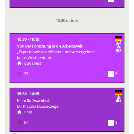
15:30 o'clock
15:30
16:15
Von der Forschung in die Arbeitswelt:
„Expertenwissen erfassen und weitergeben“
Jonas Westerwinter
Budapest
2
23
15:30
16:15
KI im Softwaretest
Dr. Klaudia Dussa-Zieger
Prag
5
61