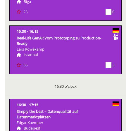
Riga
0
23
15:30
16:15
Real-Life GenAI: Vom Prototyping zu Production-
Ready
Lars Röwekamp
Istanbul
3
56
16:30 o'clock
16:30
17:15
Simply the best – Datenqualität auf
Datenmarktplätzen
Edgar Kaemper
Budapest