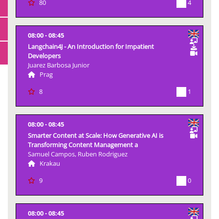
4
80
08:00
08:45
Langchain4J - An Introduction for Impatient
Developers
Juarez Barbosa Junior
Prag
1
8
08:00
08:45
Smarter Content at Scale: How Generative AI is
Transforming Content Management a
Samuel Campos, Ruben Rodriguez
Krakau
0
9
08:00
08:45