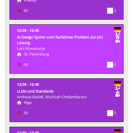
Krakau
2
62
12:00
12:45
AI Design Sprint: vom fachlichen Problem zur (AI)
Lösung
Lars Röwekamp
St. Petersburg
0
43
12:00
12:45
LLMs und Standards
Andreas Badelt, Muthiah Chidambaram
Riga
0
50
12:00
12:45