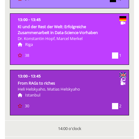
13:00
13:45
KI und der Rest der Welt: Erfolgreiche
Zusammenarbeit in Data-Science-Vorhaben
Dr. Konstantin Hopf, Marcel Merkel
Riga
1
38
13:00
13:45
From RAGs to riches
Heli Helskyaho, Matias Helskyaho
Istanbul
2
30
14:00 o'clock