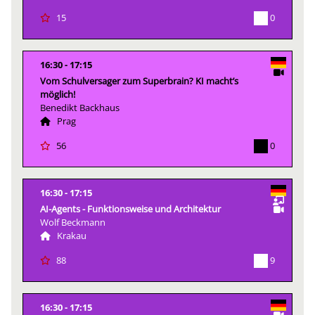
0
15
16:30
17:15
Vom Schulversager zum Superbrain? KI macht’s
möglich!
Benedikt Backhaus
Prag
0
56
16:30
17:15
AI-Agents - Funktionsweise und Architektur
Wolf Beckmann
Krakau
9
88
16:30
17:15