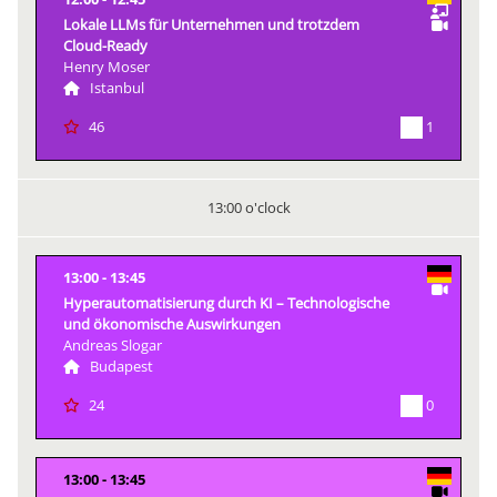
Lokale LLMs für Unternehmen und trotzdem
Cloud-Ready
Henry Moser
Istanbul
1
46
13:00 o'clock
13:00
13:45
Hyperautomatisierung durch KI – Technologische
und ökonomische Auswirkungen
Andreas Slogar
Budapest
0
24
13:00
13:45