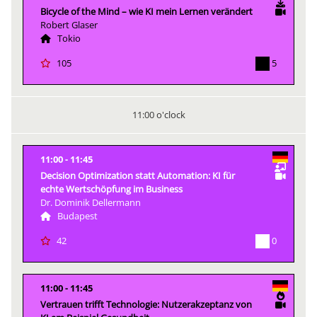
Bicycle of the Mind – wie KI mein Lernen verändert
Robert Glaser
Tokio
5
105
11:00 o'clock
11:00
11:45
Decision Optimization statt Automation: KI für
echte Wertschöpfung im Business
Dr. Dominik Dellermann
Budapest
0
42
11:00
11:45
Vertrauen trifft Technologie: Nutzerakzeptanz von