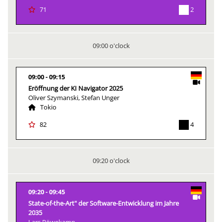
2
71
09:00 o'clock
09:00
09:15
Eröffnung der KI Navigator 2025
Oliver Szymanski, Stefan Unger
Tokio
4
82
09:20 o'clock
09:20
09:45
State-of-the-Art" der Software-Entwicklung im Jahre
2035