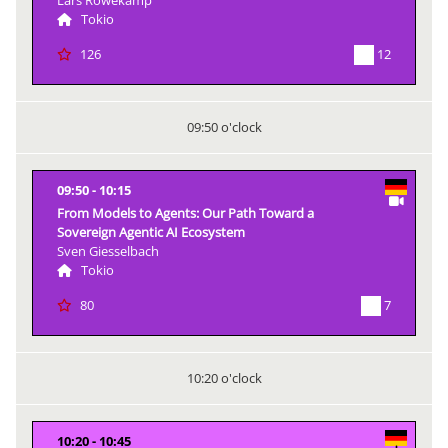
Lars Röwekamp
Tokio
12
126
09:50 o'clock
09:50
10:15
From Models to Agents: Our Path Toward a
Sovereign Agentic AI Ecosystem
Sven Giesselbach
Tokio
7
80
10:20 o'clock
10:20
10:45