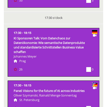
3
53
17:30 o'clock
17:30
18:15
KI Sponsoren Talk: Vom Datenchaos zur
Datenökonomie: Wie semantische Datenprodukte
und standardisierte Schnittstellen Business‑Value
schaffen
Johannes Meyer
Prag
0
26
17:30
18:15
Panel: Visions for the future of AI across industries
Oliver Szymanski, Rainald Menge-Sonnentag
St. Petersburg