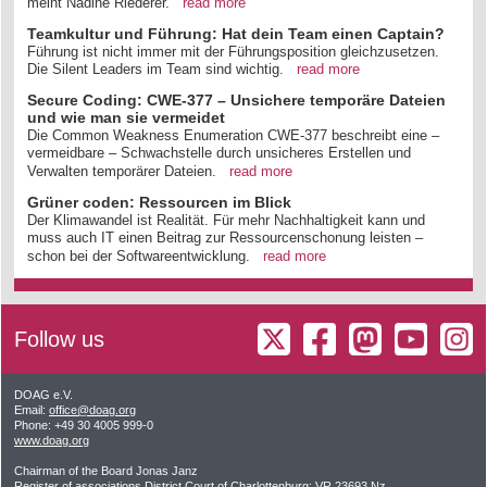
meint Nadine Riederer.
read more
Teamkultur und Führung: Hat dein Team einen Captain?
Führung ist nicht immer mit der Führungsposition gleichzusetzen.
Die Silent Leaders im Team sind wichtig.
read more
Secure Coding: CWE-377 – Unsichere temporäre Dateien
und wie man sie vermeidet
Die Common Weakness Enumeration CWE-377 beschreibt eine –
vermeidbare – Schwachstelle durch unsicheres Erstellen und
Verwalten temporärer Dateien.
read more
Grüner coden: Ressourcen im Blick
Der Klimawandel ist Realität. Für mehr Nachhaltigkeit kann und
muss auch IT einen Beitrag zur Ressourcenschonung leisten –
schon bei der Softwareentwicklung.
read more
Follow us
DOAG e.V.
Email:
office@doag.org
Phone: +49 30 4005 999-0
www.doag.org
Chairman of the Board Jonas Janz
Register of associations District Court of Charlottenburg: VR 23693 Nz