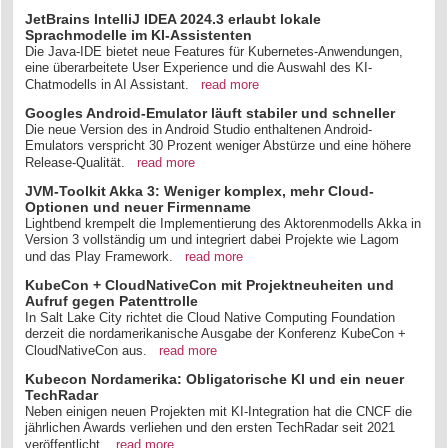
JetBrains IntelliJ IDEA 2024.3 erlaubt lokale
Sprachmodelle im KI-Assistenten
Die Java-IDE bietet neue Features für Kubernetes-Anwendungen,
eine überarbeitete User Experience und die Auswahl des KI-
Chatmodells in AI Assistant.
read more
Googles Android-Emulator läuft stabiler und schneller
Die neue Version des in Android Studio enthaltenen Android-
Emulators verspricht 30 Prozent weniger Abstürze und eine höhere
Release-Qualität.
read more
JVM-Toolkit Akka 3: Weniger komplex, mehr Cloud-
Optionen und neuer Firmenname
Lightbend krempelt die Implementierung des Aktorenmodells Akka in
Version 3 vollständig um und integriert dabei Projekte wie Lagom
und das Play Framework.
read more
KubeCon + CloudNativeCon mit Projektneuheiten und
Aufruf gegen Patenttrolle
In Salt Lake City richtet die Cloud Native Computing Foundation
derzeit die nordamerikanische Ausgabe der Konferenz KubeCon +
CloudNativeCon aus.
read more
Kubecon Nordamerika: Obligatorische KI und ein neuer
TechRadar
Neben einigen neuen Projekten mit KI-Integration hat die CNCF die
jährlichen Awards verliehen und den ersten TechRadar seit 2021
veröffentlicht.
read more