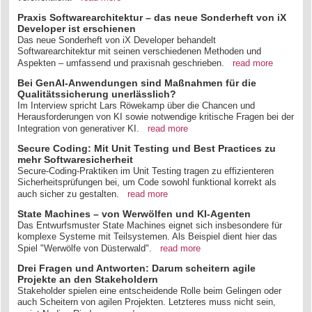
Praxis Softwarearchitektur – das neue Sonderheft von iX
Developer ist erschienen
Das neue Sonderheft von iX Developer behandelt
Softwarearchitektur mit seinen verschiedenen Methoden und
Aspekten – umfassend und praxisnah geschrieben.
read more
Bei GenAI-Anwendungen sind Maßnahmen für die
Qualitätssicherung unerlässlich?
Im Interview spricht Lars Röwekamp über die Chancen und
Herausforderungen von KI sowie notwendige kritische Fragen bei der
Integration von generativer KI.
read more
Secure Coding: Mit Unit Testing und Best Practices zu
mehr Softwaresicherheit
Secure-Coding-Praktiken im Unit Testing tragen zu effizienteren
Sicherheitsprüfungen bei, um Code sowohl funktional korrekt als
auch sicher zu gestalten.
read more
State Machines – von Werwölfen und KI-Agenten
Das Entwurfsmuster State Machines eignet sich insbesondere für
komplexe Systeme mit Teilsystemen. Als Beispiel dient hier das
Spiel "Werwölfe von Düsterwald".
read more
Drei Fragen und Antworten: Darum scheitern agile
Projekte an den Stakeholdern
Stakeholder spielen eine entscheidende Rolle beim Gelingen oder
auch Scheitern von agilen Projekten. Letzteres muss nicht sein,