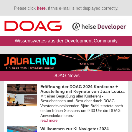
Please click
here
, if this e-mail is not displayed correctly.
Wissenswertes aus der Development Community
DOAG News
Eröffnung der DOAG 2024 Konferenz +
Ausstellung mit Keynote von Juan Loaiza
Mit einer Begrüßung aller Konferenz-
Besucherinnen und -Besucher durch DOAG
Vorstandsvorsitzenden Björn Bröhl startete nach
ersten frühen Sessions um 9:30 Uhr die DOAG
Anwenderkonferenz.
read more
Willkommen zur KI Navigator 2024